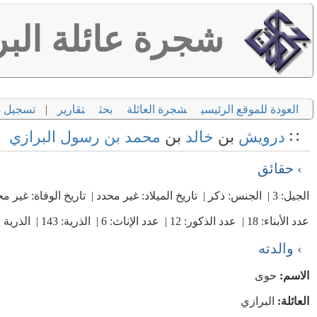
شجرة عائلة البر
العودة للموقع الرئيسي
شجرة العائلة
بحث
تقارير
|
تسجيل 
∷
درويش
بن
خالد
بن
محمد بن رسول
البرازي
› حقائق
الجيل: 3 | الجنس: ذكر | تاريخ الميلاد: غير محدد | تاريخ الوفاة: غير محدد | عدد الزوجات: 5
عدد الأبناء: 18 | عدد الذكور: 12 | عدد الإناث: 6 | الذرية: 143 | الذرية الذكور: 75 | الذرية الإناث: 68
› والدته
الاسم:
حوى
العائلة:
البرازي