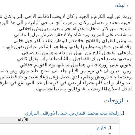
› نبذة
ورث عن ابيه الكرم و الجود و كان لا يحب الاقامة الا في البر و كان 
اخويه محمد و نعسان, وكان مرهوب الجانب في البادية و الى هذا اليو
الشوف من كثر المخايلة غديناه بحر بالعرب درويش ياحلالي
ما شفت على الموارد ورد شاه ولا لاحقن طرش نزل بالمفالي
مابو غير القراي والفلايح نحلاه دار الوطن عقب الفراجيل خالي
وقد اشتهرت قهوته بطيبتها ولذتها و ها هو الشاعر عياش يقول فيها :
يامحلى الفنجال فايح من الهيل من دلة ماها من نبع صافي
ومصبها يصبغ لحروف الفناجيل و الثالث الشراب يقول كافي
عيوني على زورة حبيبي هماميل ما نلتها يوم القوايم خفافي
ومن اخباره ان في يوم من الايام جاء الى الحاج خالد بدوي وهو جالس
وعندما جاء درويش وعلم بالذي حصل زعل زعلا شديد واخذ قطعة من خشب البلعاس ودخل بيته وبدا بع
بعد وفاة والده قام بشراء اراضي في قرية تل عدا التي تقع في طرف 
تدخل اصلان اغا ونجيب اغا وقاموا بالمصالحة بينهم.
› الزوجات
زليخة بنت محمد افندي بن خليل الاورفلي البرازي
الأبناء
حازم