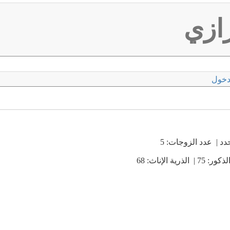
ازي
دخول