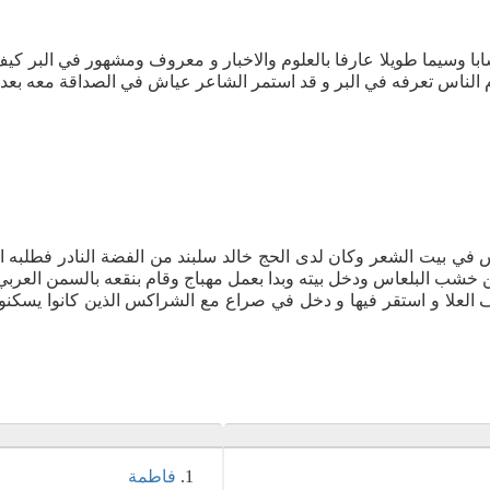
شابا وسيما طويلا عارفا بالعلوم والاخبار و معروف ومشهور في البر كيف 
م الناس تعرفه في البر و قد استمر الشاعر عياش في الصداقة معه بعد 
 في بيت الشعر وكان لدى الحج خالد سلبند من الفضة النادر فطلبه ال
مل مهباج وقام بنقعه بالسمن العربي 40 يوم وخرج الى ابيه وقال له هذا افضل ام مهباج ذلك البدوي
العلا و استقر فيها و دخل في صراع مع الشراكس الذين كانوا يسكنون 
فاطمة